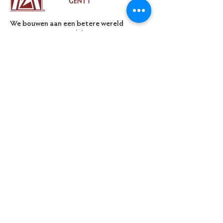
We bouwen aan een betere wereld
voor vrouwen en meisjes.
Het stimuleert ons om dit te doen in
een ondersteunende gemeenschap
van gelijkgestemde vriendinnen en
professionals uit verschillende landen
en culturen.
Email
:
zontagent1@gmail.com
Volg ons:
Periodieke nieuwsbrief
Vul hier je e-mailadres in:
SCHRIJF ME IN OP DE NIEUWSBRIEF