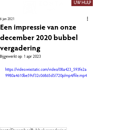
UW HULP
6 jan 2021
Een impressie van onze
december 2020 bubbel
vergadering
Bijgewerkt op:
1 apr 2023
https://video.wixstatic.com/video/08a423_593fe2a
9980a4610be59cf32c06865d5/720p/mp4/file.mp4
zonta
December
Bubbelvergadering