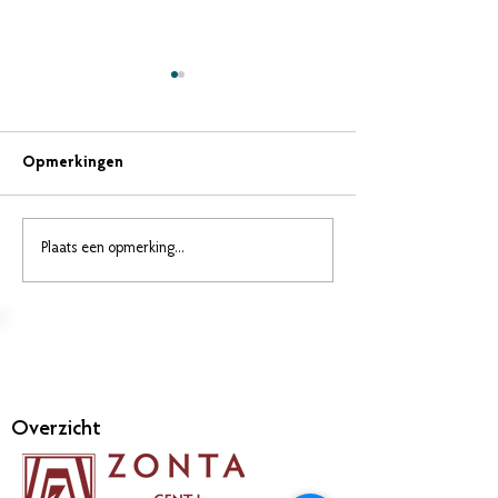
Opmerkingen
Zontian Magazine
Plaats een opmerking...
Jane M. Klausm
in Business Awa
Overzicht