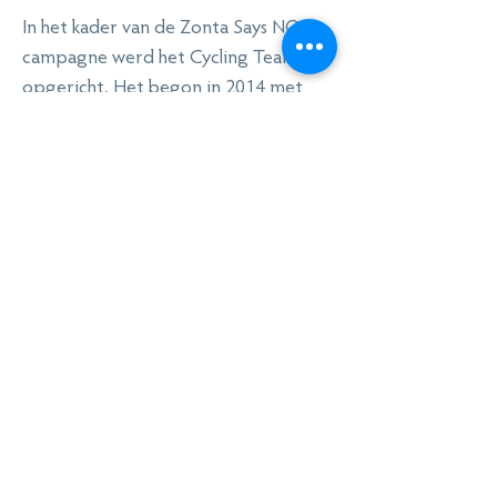
In het kader van de Zonta Says NO
campagne werd het Cycling Team
opgericht. Het begon in 2014 met
deelname aan de 1000 km van Kom
op Tegen Kanker. Sindsdien beginnen
de dames - in Zonta Says NO
fietstenue - elk jaar aan de lijn van dit
evenement.
Naast clublid kan je ook lid worden van
het Cycling Team.
Meer info