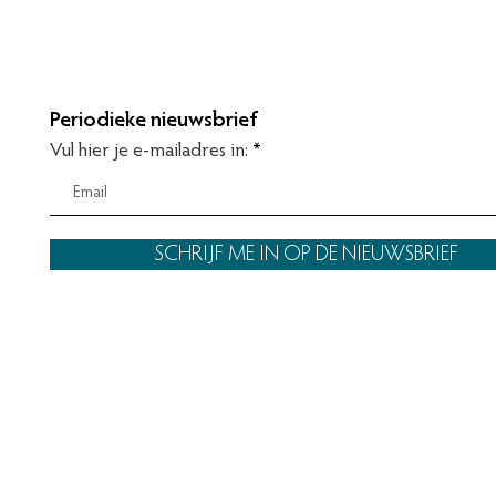
X-ma
Champagneverkoop en -
ophaling
Periodieke nieuwsbrief
Vul hier je e-mailadres in:
SCHRIJF ME IN OP DE NIEUWSBRIEF