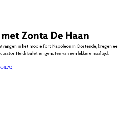
Programma's
Nieuws
Over ons
Raak betrokken
 met Zonta De Haan
ntvangen in het mooie Fort Napoleon in Oostende, kregen een
 curator Heidi Ballet en genoten van een lekkere maaltijd.
GTOfL7Q