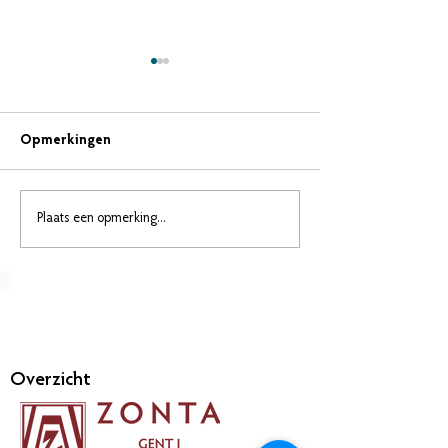
Opmerkingen
Plaats een opmerking...
Champagneverkoop en -
X-mas vergader
ophaling
december
Overzicht