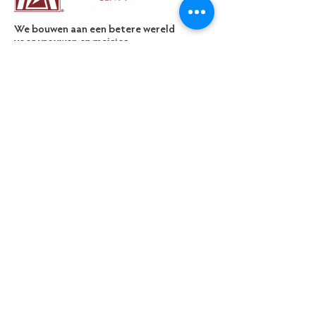
We bouwen aan een betere wereld
voor vrouwen en meisjes.
Het stimuleert ons om dit te doen in
een ondersteunende gemeenschap
van gelijkgestemde vriendinnen en
professionals uit verschillende landen
en culturen.
Email
:
zontagent1@gmail.com
Volg ons:
Periodieke nieuwsbrief
Vul hier je e-mailadres in:
SCHRIJF ME IN OP DE NIEUWSBRIEF