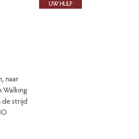
UW HULP
Contact
, naar
n Walking
 de strijd
 NO