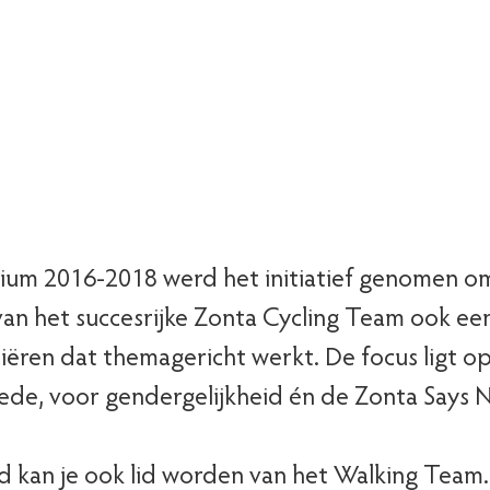
Programma's
Nieuws
Over ons
Raak betrokken
king Team
nium 2016-2018 werd het initiatief genomen om
an het succesrijke Zonta Cycling Team ook ee
iëren dat themagericht werkt. De focus ligt op
de, voor gendergelijkheid én de Zonta Says
id kan je ook lid worden van het Walking Team.