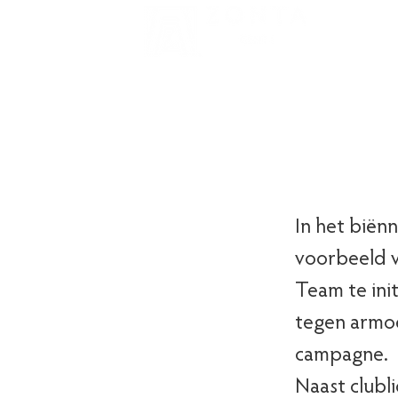
Doelen
Wal
In het biën
voorbeeld v
Team te init
tegen armoe
campagne.
Naast clubl