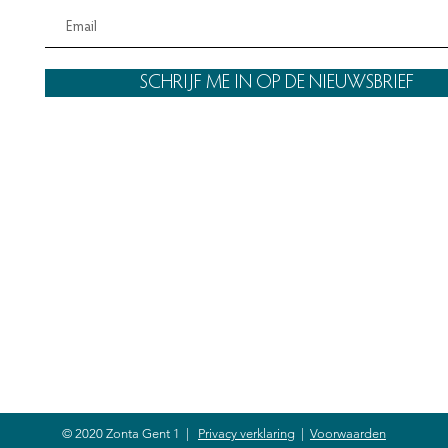
SCHRIJF ME IN OP DE NIEUWSBRIEF
© 2020 Zonta Gent 1 |
Privacy verklaring
|
Voorwaarden