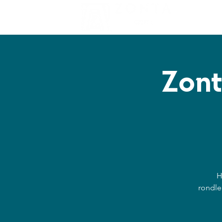
Doelen
Zont
H
rondle