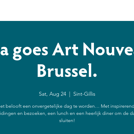
Programma's
Nieuws
Over ons
Raak betrokken
a goes Art Nouve
Brussel.
Sat, Aug 24
  |  
Sint-Gillis
et belooft een onvergetelijke dag te worden… Met inspireren
idingen en bezoeken, een lunch en een heerlijk diner om de da
sluiten!