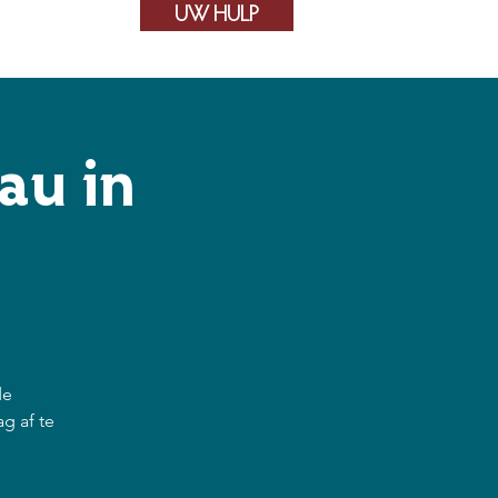
UW HULP
Contact
au in
de
g af te