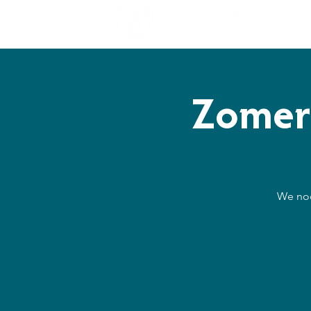
Doelen
Zomer
We nod