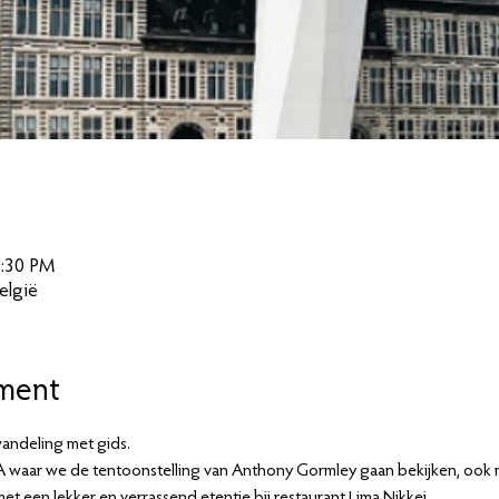
0:30 PM
elgië
ment
andeling met gids. 
 waar we de tentoonstelling van Anthony Gormley gaan bekijken, ook m
et een lekker en verrassend etentje bij restaurant Lima Nikkei.