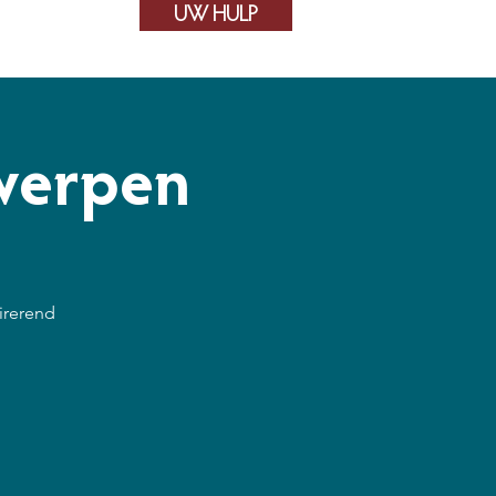
UW HULP
Contact
werpen
irerend