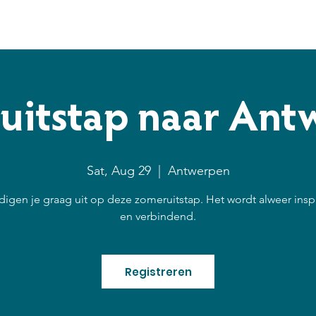
Programma's
Nieuws
Over ons
Raak betrokken
uitstap naar Ant
Sat, Aug 29
  |  
Antwerpen
igen je graag uit op deze zomeruitstap. Het wordt alweer insp
en verbindend.
Registreren