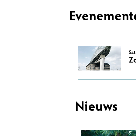
Evenement
Sat
Z
Nieuws