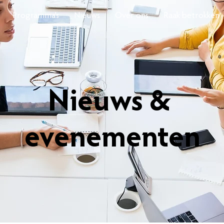
Programma's
Nieuws
Over ons
Raak betrokken
Nieuws &
evenementen