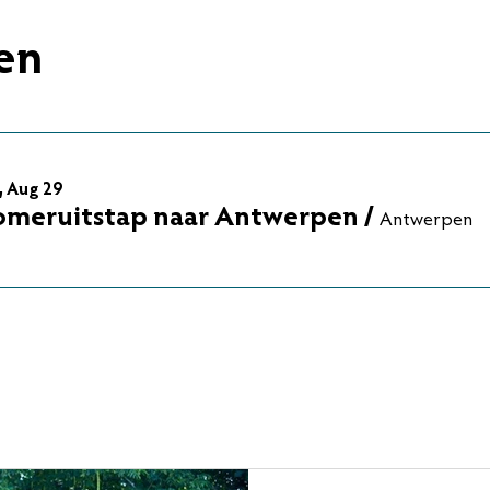
en
, Aug 29
omeruitstap naar Antwerpen
/
Antwerpen